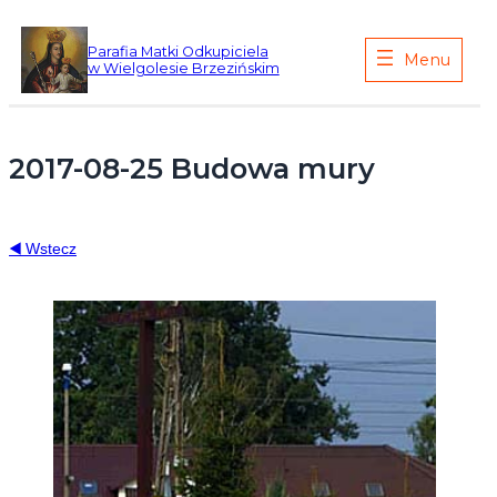
Przejdź
do
Parafia Matki Odkupiciela
w Wielgolesie Brzezińskim
treści
2017-08-25 Budowa mury
Wstecz