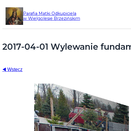
Przejdź
Parafia Matki Odkupiciela
do
w Wielgolesie Brzezińskim
treści
2017-04-01 Wylewanie fund
Wstecz