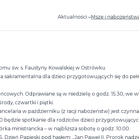
Aktualności
Msze i nabożeństw
domu św. s. Faustyny Kowalskiej w Ostrówku
eza sakramentalna dla dzieci przygotowujących się do pe
wych. Odprawiane są w niedzielę o godz. 15.30, we wtor
rody, czwartki i piątki.
ncelaria w październiku (z racji nabożeństw) jest czynna
.00 będzie spotkanie dla rodziców dzieci przygotowujący
iórka ministrancka – w najbliższa sobotę o godz. 10.00.
. Dzień Papieski pod hasłem: „Jan Paweł II. Prorok nadzi