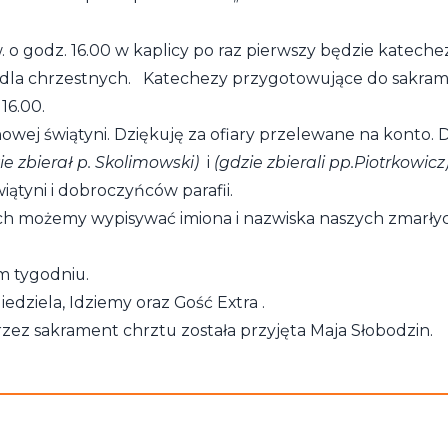
. o godz. 16.00 w kaplicy po raz pierwszy będzie kateche
ów dla chrzestnych. Katechezy przygotowujące do sakram
16.00.
owej świątyni. Dziękuję za ofiary przelewane na konto. 
ie zbierał p. Skolimowski)
i
(gdzie zbierali pp.Piotrkowicz
ątyni i dobroczyńców parafii.
órych możemy wypisywać imiona i nazwiska naszych zmarł
m tygodniu.
iedziela, Idziemy oraz Gość Extra .
zez sakrament chrztu została przyjęta Maja Słobodzin.