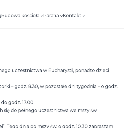
Facebook
a
Budowa kościoła
Parafia
Kontakt
łnego uczestnictwa w Eucharystii, ponadto dzieci
ki – godz. 8.30, w pozostałe dni tygodnia – o godz.
 do godz. 17.00
ch się do pełnego uczestnictwa we mszy św.
ei”. Tego dnia po mszy św. o godz. 10.30 zapraszam