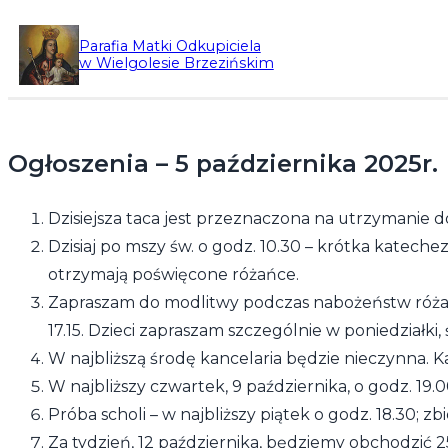
Przejdź
Parafia Matki Odkupiciela
do
w Wielgolesie Brzezińskim
treści
Ogłoszenia – 5 października 2025r.
Dzisiejsza taca jest przeznaczona na utrzymanie 
Dzisiaj po mszy św. o godz. 10.30 – krótka katech
otrzymają poświęcone różańce.
Zapraszam do modlitwy podczas nabożeństw różańco
17.15. Dzieci zapraszam szczególnie w poniedziałki, ś
W najbliższą środę kancelaria będzie nieczynna. Ka
W najbliższy czwartek, 9 października, o godz. 19
Próba scholi – w najbliższy piątek o godz. 18.30; zb
Za tydzień, 12 października, będziemy obchodzić 25