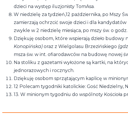
dzieci na występ iluzjonisty TomAsa.
W niedzielę za tydzień,12 października, po Mszy Św
zamierzają ochrzcić swoje dzieci i dla kandydat
zwykle w 2 niedzielę miesiąca, po mszy św. o godz. 
Dziękuję osobom, które wspierają dzieło budowy n
Konopińska)
oraz z Wielgolasu Brzezińskiego
(gdz
msza św. w int. ofiarodawców na budowę nowej świ
Na stoliku z gazetami wyłożone są kartki, na kt
jednorazowych i rocznych.
Dziękuję osobom sprzątającym kaplicę w miniony
12 Polecam tygodniki katolickie: Gość Niedzielny, N
13. W minionym tygodniu do wspólnoty Kościoła pr