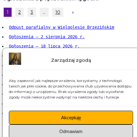
1
2
3
…
10
»
Odpust parafialny w Wielgolesie Brzezińskim
Ogłoszenia – 2 sierpnia 2026 r.
Ogłoszenia – 18 lipca 2026 r.
Ogłoszenia – 12 lipca 2026 r.
Zarządzaj zgodą
Ogłoszenia – 5 lipca 2026 r.
Ogłoszenia – 28 czerwca 2026 r.
Aby zapewnić jak najlepsze wrażenia, korzystamy z technologii,
Ogłoszenia – 21 czerwca 2026 r.
takich jak pliki cookie, do przechowywania i/lub uzyskiwania dostępu
do informacji o urządzeniu. Brak wyrażenia zgody lub wycofanie
Ogłoszenia – 14 czerwca 2026 r.
zgody może niekorzystnie wpłynąć na niektóre cechy i funkcje.
Ogłoszenia – 7 czerwca 2026 r.
Ogłoszenia – 31 maja 2026 r.
Akceptuję
Odmawiam