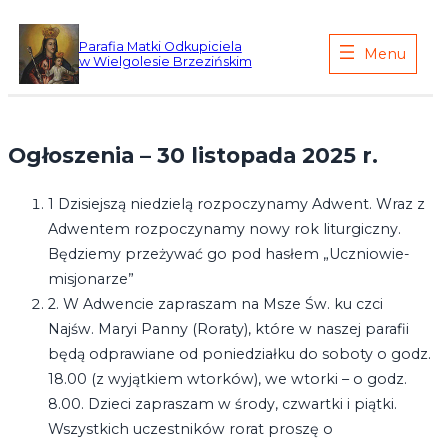
Przejdź
do
Parafia Matki Odkupiciela
w Wielgolesie Brzezińskim
treści
Ogłoszenia – 30 listopada 2025 r.
1 Dzisiejszą niedzielą rozpoczynamy Adwent. Wraz z
Adwentem rozpoczynamy nowy rok liturgiczny.
Będziemy przeżywać go pod hasłem „Uczniowie-
misjonarze”
2. W Adwencie zapraszam na Msze Św. ku czci
Najśw. Maryi Panny (Roraty), które w naszej parafii
będą odprawiane od poniedziałku do soboty o godz.
18.00 (z wyjątkiem wtorków), we wtorki – o godz.
8.00. Dzieci zapraszam w środy, czwartki i piątki.
Wszystkich uczestników rorat proszę o