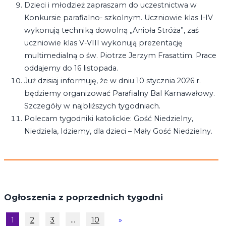
Dzieci i młodzież zapraszam do uczestnictwa w
Konkursie parafialno- szkolnym. Uczniowie klas I-IV
wykonują techniką dowolną „Anioła Stróża”, zaś
uczniowie klas V-VIII wykonują prezentację
multimedialną o św. Piotrze Jerzym Frasattim. Prace
oddajemy do 16 listopada.
Już dzisiaj informuję, że w dniu 10 stycznia 2026 r.
będziemy organizować Parafialny Bal Karnawałowy.
Szczegóły w najbliższych tygodniach.
Polecam tygodniki katolickie: Gość Niedzielny,
Niedziela, Idziemy, dla dzieci – Mały Gość Niedzielny.
Ogłoszenia z poprzednich tygodni
1
2
3
…
10
»