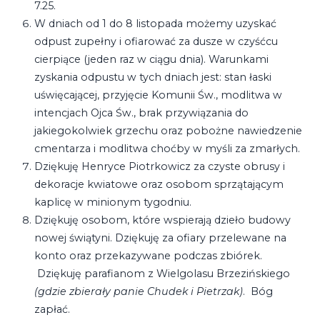
7.25.
W dniach od 1 do 8 listopada możemy uzyskać
odpust zupełny i ofiarować za dusze w czyśćcu
cierpiące (jeden raz w ciągu dnia). Warunkami
zyskania odpustu w tych dniach jest: stan łaski
uświęcającej, przyjęcie Komunii Św., modlitwa w
intencjach Ojca Św., brak przywiązania do
jakiegokolwiek grzechu oraz pobożne nawiedzenie
cmentarza i modlitwa choćby w myśli za zmarłych.
Dziękuję Henryce Piotrkowicz za czyste obrusy i
dekoracje kwiatowe oraz osobom sprzątającym
kaplicę w minionym tygodniu.
Dziękuję osobom, które wspierają dzieło budowy
nowej świątyni. Dziękuję za ofiary przelewane na
konto oraz przekazywane podczas zbiórek.
Dziękuję parafianom z Wielgolasu Brzezińskiego
(gdzie zbierały panie Chudek i Pietrzak)
. Bóg
zapłać.