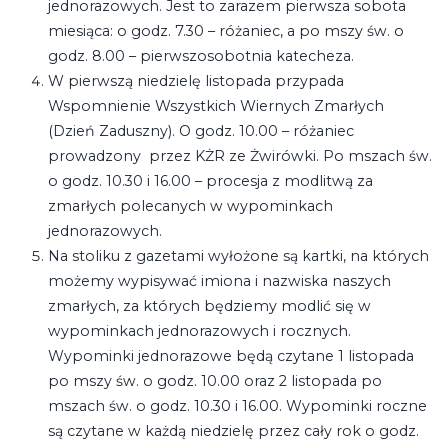
jednorazowych. Jest to zarazem pierwsza sobota
miesiąca: o godz. 7.30 – różaniec, a po mszy św. o
godz. 8.00 – pierwszosobotnia katecheza.
W pierwszą niedzielę listopada przypada
Wspomnienie Wszystkich Wiernych Zmarłych
(Dzień Zaduszny). O godz. 10.00 – różaniec
prowadzony przez KŻR ze Żwirówki. Po mszach św.
o godz. 10.30 i 16.00 – procesja z modlitwą za
zmarłych polecanych w wypominkach
jednorazowych.
Na stoliku z gazetami wyłożone są kartki, na których
możemy wypisywać imiona i nazwiska naszych
zmarłych, za których będziemy modlić się w
wypominkach jednorazowych i rocznych.
Wypominki jednorazowe będą czytane 1 listopada
po mszy św. o godz. 10.00 oraz 2 listopada po
mszach św. o godz. 10.30 i 16.00. Wypominki roczne
są czytane w każdą niedzielę przez cały rok o godz.