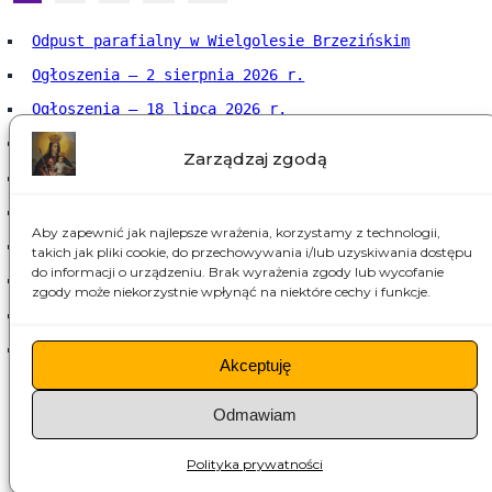
Odpust parafialny w Wielgolesie Brzezińskim
Ogłoszenia – 2 sierpnia 2026 r.
Ogłoszenia – 18 lipca 2026 r.
Ogłoszenia – 12 lipca 2026 r.
Zarządzaj zgodą
Ogłoszenia – 5 lipca 2026 r.
Ogłoszenia – 28 czerwca 2026 r.
Aby zapewnić jak najlepsze wrażenia, korzystamy z technologii,
Ogłoszenia – 21 czerwca 2026 r.
takich jak pliki cookie, do przechowywania i/lub uzyskiwania dostępu
do informacji o urządzeniu. Brak wyrażenia zgody lub wycofanie
Ogłoszenia – 14 czerwca 2026 r.
zgody może niekorzystnie wpłynąć na niektóre cechy i funkcje.
Ogłoszenia – 7 czerwca 2026 r.
Ogłoszenia – 31 maja 2026 r.
Akceptuję
Odmawiam
Polityka prywatności
Dane kontaktowe
Polityka prywatności