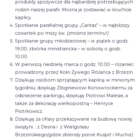
produkty spożywcze dla najbardziej potrzebujących
rodzin naszej parafii. Można je zostawiać w kruchcie
kaplicy.
Spotkanie parafialnej grupy „Caritas” – w najbliższy
czwartek po mszy św.
(zmiana terminu!)
Spotkanie grupy młodzieżowej – w piątek o godz.
19.00; zbiórka ministrancka – w sobotę o godz.
10.00.
W pierwszą niedzielę marca o godz. 10.00 – różaniec
prowadzony przez Koło Żywego Różańca z Brzezin.
Dziękuję osobom sprzątającym kaplicę w minionym
tygodniu; dziękuję Zbigniewowi Konowrockiemu za
odśnieżenie parkingu, dziękuję Piotrowi Malesie, a
także za dekorację wielkopostną – Henryce
Piotrkowicz.
Dziękuję za ofiary przekazywane na budowę nowej
świątyni. : z Desna i z Wielgolasu
Brzezińskiego
(gdzie zbierały panie Kuśpit i Mucha)
.