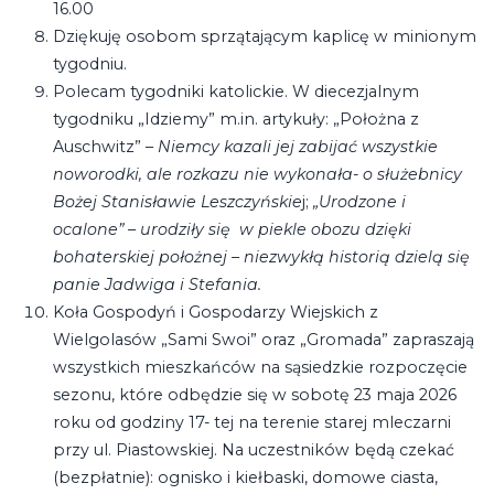
16.00
Dziękuję osobom sprzątającym kaplicę w minionym
tygodniu.
Polecam tygodniki katolickie. W diecezjalnym
tygodniku „Idziemy” m.in. artykuły: „Położna z
Auschwitz” –
Niemcy kazali jej zabijać wszystkie
noworodki, ale rozkazu nie wykonała- o służebnicy
Bożej Stanisławie Leszczyńskie
j;
„Urodzone i
ocalone” – urodziły się w piekle obozu dzięki
bohaterskiej położnej – niezwykłą historią dzielą się
panie Jadwiga i Stefania.
Koła Gospodyń i Gospodarzy Wiejskich z
Wielgolasów „Sami Swoi” oraz „Gromada” zapraszają
wszystkich mieszkańców na sąsiedzkie rozpoczęcie
sezonu, które odbędzie się w sobotę 23 maja 2026
roku od godziny 17- tej na terenie starej mleczarni
przy ul. Piastowskiej. Na uczestników będą czekać
(bezpłatnie): ognisko i kiełbaski, domowe ciasta,