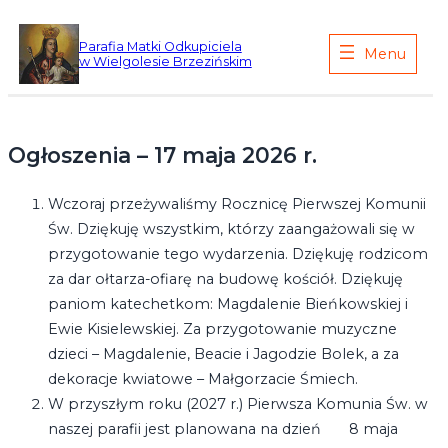
Przejdź
do
Parafia Matki Odkupiciela
w Wielgolesie Brzezińskim
treści
Ogłoszenia – 17 maja 2026 r.
Wczoraj przeżywaliśmy Rocznicę Pierwszej Komunii
Św. Dziękuję wszystkim, którzy zaangażowali się w
przygotowanie tego wydarzenia. Dziękuję rodzicom
za dar ołtarza-ofiarę na budowę kościół. Dziękuję
paniom katechetkom: Magdalenie Bieńkowskiej i
Ewie Kisielewskiej. Za przygotowanie muzyczne
dzieci – Magdalenie, Beacie i Jagodzie Bolek, a za
dekoracje kwiatowe – Małgorzacie Śmiech.
W przyszłym roku (2027 r.) Pierwsza Komunia Św. w
naszej parafii jest planowana na dzień 8 maja