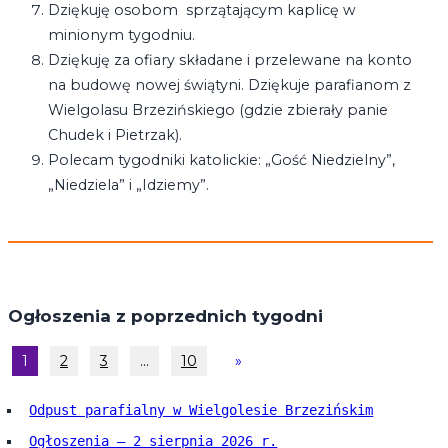
Dziękuję osobom sprzątającym kaplicę w
minionym tygodniu.
Dziękuję za ofiary składane i przelewane na konto
na budowę nowej świątyni. Dziękuje parafianom z
Wielgolasu Brzezińskiego (gdzie zbierały panie
Chudek i Pietrzak).
Polecam tygodniki katolickie: „Gość Niedzielny”,
„Niedziela” i „Idziemy”.
Ogłoszenia z poprzednich tygodni
1
2
3
…
10
»
Odpust parafialny w Wielgolesie Brzezińskim
Ogłoszenia – 2 sierpnia 2026 r.