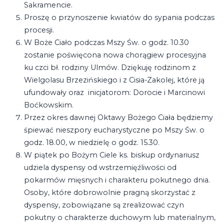
Sakramencie.
Proszę o przynoszenie kwiatów do sypania podczas
procesji.
W Boże Ciało podczas Mszy Św. o godz. 10.30
zostanie poświęcona nowa chorągiew procesyjna
ku czci bł. rodziny Ulmów. Dziękuję rodzinom z
Wielgolasu Brzezińskiego i z Cisia-Zakolej, które ją
ufundowały oraz inicjatorom: Dorocie i Marcinowi
Boćkowskim.
Przez okres dawnej Oktawy Bożego Ciała będziemy
śpiewać nieszpory eucharystyczne po Mszy Św. o
godz. 18.00, w niedzielę o godz. 15.30.
W piątek po Bożym Ciele ks. biskup ordynariusz
udziela dyspensy od wstrzemięźliwości od
pokarmów mięsnych i charakteru pokutnego dnia.
Osoby, które dobrowolnie pragną skorzystać z
dyspensy, zobowiązane są zrealizować czyn
pokutny o charakterze duchowym lub materialnym,