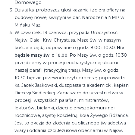
Domowego.
Dzisiaj ks. proboszcz głosi kazania i zbiera ofiary na
budowę nowej świątyni w par. Narodzenia NMP w
Mińsku Maz.
W czwartek, 19 czerwca, przypada Uroczystość
Najśw. Ciała i Krwi Chrystusa. Msze Św. w naszym
kościele będą odprawiane o godz. 8.00 i 10.30.
Nie
będzie mszy św. o 16.00
. Po Mszy Św. o godz. 10.30
przejdziemy w procesji eucharystycznej ulicami
naszej parafii (tradycyjną trasą). Mszy Św. o godz.
10.30 będzie przewodniczył i procesję poprowadzi
ks. Jacek Jaśkowski, duszpasterz akademicki, kapłan
Diecezji Siedleckiej. Zapraszam do uczestnictwa w
procesji: wszystkich parafian, ministrantów,
lektorów, bielanki, dzieci pierwszokomunijne i
rocznicowe, asystę kościelną, koła Żywego Różańca.
Jest to okazja do złożenia publicznego świadectwa
wiary i oddania czci Jezusowi obecnemu w Najśw.