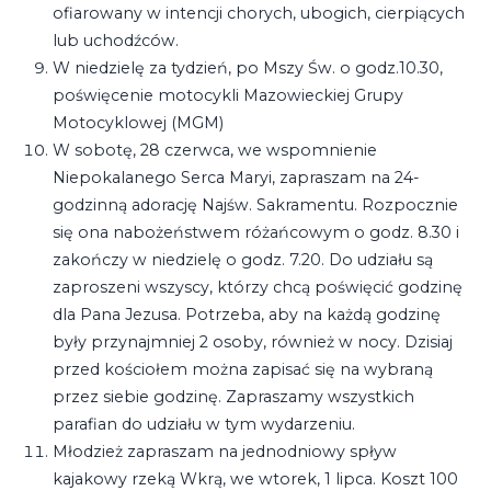
ofiarowany w intencji chorych, ubogich, cierpiących
lub uchodźców.
W niedzielę za tydzień, po Mszy Św. o godz.10.30,
poświęcenie motocykli Mazowieckiej Grupy
Motocyklowej (MGM)
W sobotę, 28 czerwca, we wspomnienie
Niepokalanego Serca Maryi, zapraszam na 24-
godzinną adorację Najśw. Sakramentu. Rozpocznie
się ona nabożeństwem różańcowym o godz. 8.30 i
zakończy w niedzielę o godz. 7.20. Do udziału są
zaproszeni wszyscy, którzy chcą poświęcić godzinę
dla Pana Jezusa. Potrzeba, aby na każdą godzinę
były przynajmniej 2 osoby, również w nocy. Dzisiaj
przed kościołem można zapisać się na wybraną
przez siebie godzinę. Zapraszamy wszystkich
parafian do udziału w tym wydarzeniu.
Młodzież zapraszam na jednodniowy spływ
kajakowy rzeką Wkrą, we wtorek, 1 lipca. Koszt 100