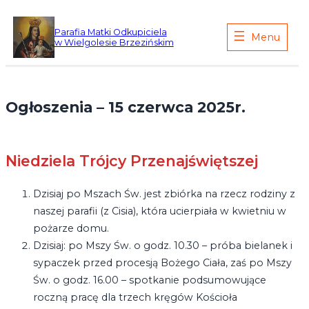
Przejdź
do
Parafia Matki Odkupiciela
w Wielgolesie Brzezińskim
treści
Ogłoszenia – 15 czerwca 2025r.
Niedziela Trójcy Przenajświętszej
Dzisiaj po Mszach Św. jest zbiórka na rzecz rodziny z
naszej parafii (z Cisia), która ucierpiała w kwietniu w
pożarze domu.
Dzisiaj: po Mszy Św. o godz. 10.30 – próba bielanek i
sypaczek przed procesją Bożego Ciała, zaś po Mszy
Św. o godz. 16.00 – spotkanie podsumowujące
roczną pracę dla trzech kręgów Kościoła