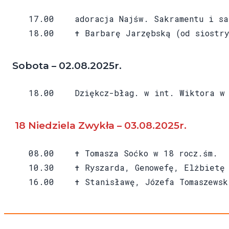
17.00 adoracja Najśw. Sakramentu i sa
18.00 ✝ Barbarę Jarzębską (od siostry
Sobota – 02.08.2025r.
18.00 Dziękcz-błag. w int. Wiktora w 
18 Niedziela Zwykła – 03.08.2025r.
08.00 ✝ Tomasza Soćko w 18 rocz.śm.
10.30 ✝ Ryszarda, Genowefę, Elżbietę D
16.00 ✝ Stanisławę, Józefa Tomaszewski