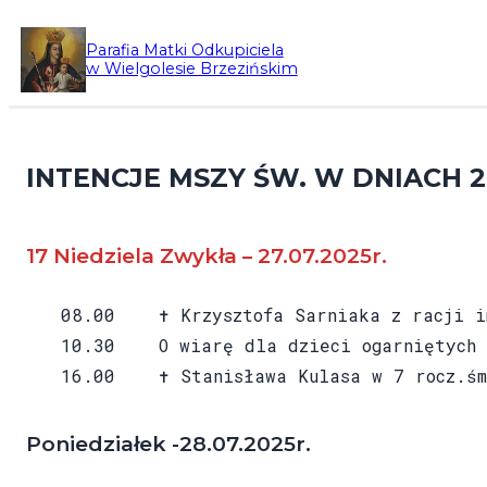
Przejdź
Parafia Matki Odkupiciela
do
w Wielgolesie Brzezińskim
treści
INTENCJE MSZY ŚW. W DNIACH 27
17 Niedziela Zwykła – 27.07.2025r.
08.00 ✝ Krzysztofa Sarniaka z racji i
10.30 O wiarę dla dzieci ogarniętych m
16.00 ✝ Stanisława Kulasa w 7 rocz.śm
Poniedziałek -28.07.2025r.