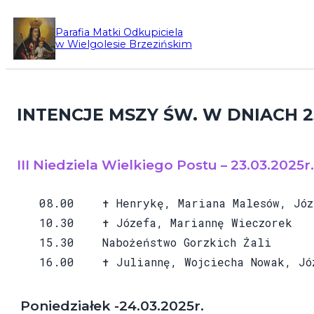
Przejdź
Parafia Matki Odkupiciela
do
w Wielgolesie Brzezińskim
treści
INTENCJE MSZY ŚW. W DNIACH 23.
III Niedziela Wielkiego Postu – 23.03.2025r.
08.00 ✝ Henrykę, Mariana Malesów, Józ
10.30 ✝ Józefa, Mariannę Wieczorek
15.30 Nabożeństwo Gorzkich Żali
16.00 ✝ Juliannę, Wojciecha Nowak, Józe
Poniedziałek -24.03.2025r.