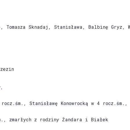
Tomasza Sknadaj, Stanisława, Balbinę Gryz, W
zezin
.
ocz.śm., Stanisławę Konowrocką w 4 rocz.śm., i
, zmarłych z rodziny Żandara i Białek