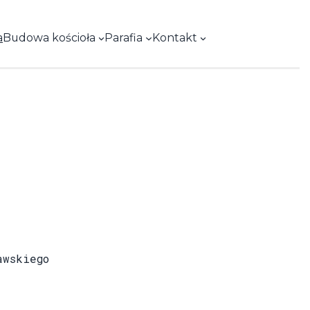
Facebook
a
Budowa kościoła
Parafia
Kontakt
awskiego