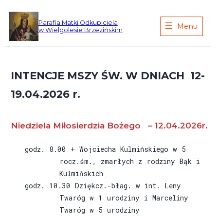
Przejdź
do
Parafia Matki Odkupiciela
w Wielgolesie Brzezińskim
treści
INTENCJE MSZY ŚW. W DNIACH 12-
19.04.2026 r.
Niedziela Miłosierdzia Bożego – 12.04.2026r.
godz. 8.00 + Wojciecha Kulmińskiego w 5
rocz.śm., zmarłych z rodziny Bąk i
Kulmińskich
godz. 10.30 Dziękcz.-błag. w int. Leny
Twaróg w 1 urodziny i Marceliny
Twaróg w 5 urodziny