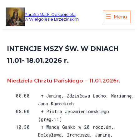
Przejdź
do
Parafia Matki Odkupiciela
w Wielgolesie Brzezińskim
treści
INTENCJE MSZY ŚW. W DNIACH
11.01- 18.01.2026 r.
Niedziela Chrztu Pańskiego – 11.01.2026r.
08.00 ✝ Janinę, Zdzisława Ładno, Mariannę,
Jana Kaweckich
08.00 ✝ Piotra Jęczmieniowskiego
(greg.11)
10.30 ✝ Wandę Gańko w 20 rocz.śm.,
Bolesława, Ireneusza, Janinę,