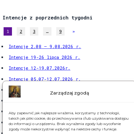
Intencje z poprzednich tygodni
1
2
3
…
9
»
Intencje 2.08 – 9.08.2026 r.
Intencje 19-26 lipca 2026 r.
Intencje 12-19.07.2026r.
Intencje 05.07-12.07.2026 r.
Intencje 28.06-05.07.2026 r.
Zarządzaj zgodą
Intencje 21- 28.06.2026 r.
Intencje 14- 21.06.2026 r.
Aby zapewnić jak najlepsze wrażenia, korzystamy z technologii,
takich jak pliki cookie, do przechowywania i/lub uzyskiwania dostępu
Intencje 07.06-14.06.2026
do informacji o urządzeniu. Brak wyrażenia zgody lub wycofanie
zgody może niekorzystnie wpłynąć na niektóre cechy i funkcje.
Intencje – 31.05 – 07.06.2026 r.